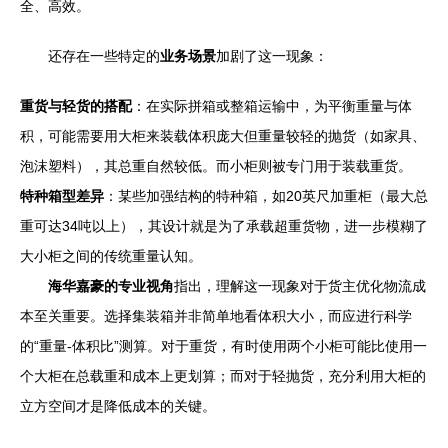
全、高效。
还存在一些特定的
业务场景
加剧了这一现象：
重货与轻货的搭配
：在实际拼箱或整箱运输中，为平衡重量与体
积，可能需要用大柜来装载体积庞大但重量较轻的抛货（如家具、
泡沫塑料），其总重自然较低。而小柜则被专门用于装载重货。
特种箱型差异
：某些加强结构的特种箱，如20英尺加重柜（最大总
重可达34吨以上），其设计就是为了承载超重货物，进一步模糊了
大小柜之间的传统重量认知。
海华嘉豪的专业视角
指出，理解这一现象对于货主优化物流成
本至关重要。选择集装箱并非简单地看体积大小，而应进行科学
的“重量-体积比”测算。对于重货，有时使用两个小柜可能比使用一
个大柜在总载重和成本上更划算；而对于轻抛货，充分利用大柜的
立方空间才是降低成本的关键。