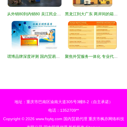
从外销80到内销80 吴江民企以拳头商品成功开拓内销市场的幕后故事
黑龙江到大广东 两岸间的箱时运略——论国内海运选择与关税方策
谓博品牌深度评测 国内贸易代理领域的领航者
聚焦外贸服务一体化 专业代理报关与商贸对接新路径
地址：重庆市巴南区渝南大道305号3幢8-2（自主承诺）
电话：1352709**
Copyright © 2026
www.fsytq.com
国内贸易代理
重庆市枫亦网络科技