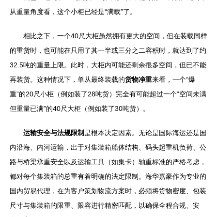
从重量角度看，这个小柜已经是“满载”了。
相比之下，一个40尺大柜虽然拥有更大的空间，但在装载同样
的重货时，也可能在只用了其一半或三分之二容积时，就达到了约
32.5吨的重量上限。此时，大柜内可能还剩余很多空间，但已不能
再装货。这种情况下，单从最终装载的
货物净重
来看，一个“爆
重”的20尺小柜（例如装了28吨货）完全有可能超过一个“空间未满
但重量已满”的40尺大柜（例如装了30吨货）。
运输安全与法规限制
是根本决定因素。无论是国际海运还是国
内沿海、内河运输，出于对集装箱船体结构、码头起重机负荷、公
路与桥梁承重安全以及运输工具（如集卡）轴重标准的严格考虑，
都对每个集装箱的总重有着明确的法定限制。海华嘉豪作为专业的
国内贸易代理，在为客户策划物流方案时，必须将货物密度、包装
尺寸与集装箱的限重、限容进行精密匹配，以确保全程合规、安