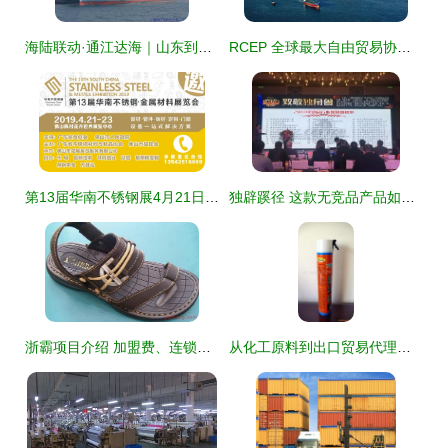
海陆联动·通江达海｜山东到全国各港口内贸集装箱运输综合服务体系
RCEP 全球最大自由贸易协定的投资机遇解析
第13届华南不锈钢展4月21日至23日举行 国内贸易代理迎来新机遇
独辟蹊径 这款无竞品产品如何俘获3亿宝妈的心，引发代理商疯狂争抢
浙霸项目介绍 加盟费、连锁店与招商代理一站式解析
从化工原料到出口贸易代理商 青岛德润嘉国际贸易的业务布局解析