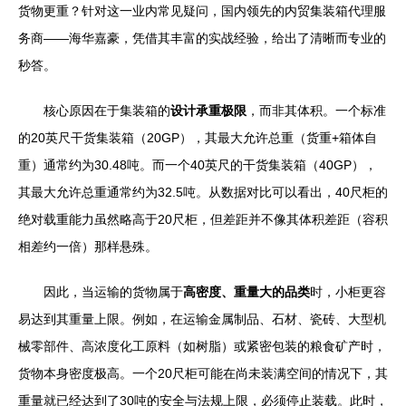
货物更重？针对这一业内常见疑问，国内领先的内贸集装箱代理服
务商——海华嘉豪，凭借其丰富的实战经验，给出了清晰而专业的
秒答。
核心原因在于集装箱的
设计承重极限
，而非其体积。一个标准
的20英尺干货集装箱（20GP），其最大允许总重（货重+箱体自
重）通常约为30.48吨。而一个40英尺的干货集装箱（40GP），
其最大允许总重通常约为32.5吨。从数据对比可以看出，40尺柜的
绝对载重能力虽然略高于20尺柜，但差距并不像其体积差距（容积
相差约一倍）那样悬殊。
因此，当运输的货物属于
高密度、重量大的品类
时，小柜更容
易达到其重量上限。例如，在运输金属制品、石材、瓷砖、大型机
械零部件、高浓度化工原料（如树脂）或紧密包装的粮食矿产时，
货物本身密度极高。一个20尺柜可能在尚未装满空间的情况下，其
重量就已经达到了30吨的安全与法规上限，必须停止装载。此时，