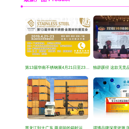
第13届华南不锈钢展4月21日至23日举行 国内贸易代理迎来新机遇
黑龙江到大广东 两岸间的箱时运略——论国内海运选择与关税方策