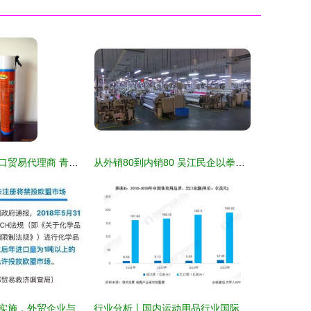
从化工原料到出口贸易代理商 青岛德润嘉国际贸易的业务布局解析
从外销80到内销80 吴江民企以拳头商品成功开拓内销市场的幕后故事
欧盟新法规即将实施，外贸企业与国内贸易代理的应对指南
行业分析丨国内运动用品行业国际进出口现状与国内贸易代理发展探析