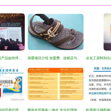
独辟蹊径 这款无竞品产品如何俘获3亿宝妈的心，引发代理商疯狂争抢
浙霸项目介绍 加盟费、连锁店与招商代理一站式解析
谓博品牌深度评测 国内贸易代理领域的领航者
聚焦外贸服务一体化 专业代理报关与商贸对接新路径