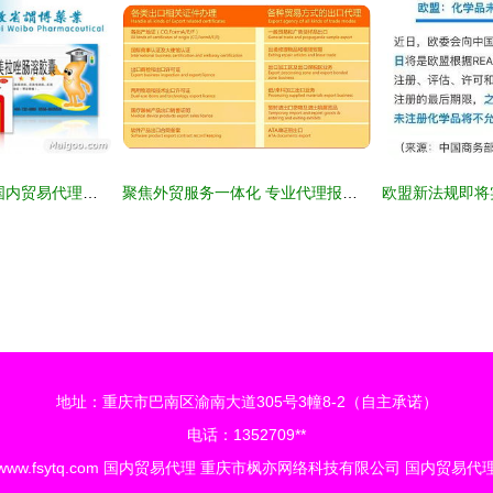
谓博品牌深度评测 国内贸易代理领域的领航者
聚焦外贸服务一体化 专业代理报关与商贸对接新路径
地址：重庆市巴南区渝南大道305号3幢8-2（自主承诺）
电话：1352709**
www.fsytq.com
国内贸易代理
重庆市枫亦网络科技有限公司
国内贸易代