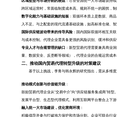
区域壁垒与市场分割的梗阻
：尽管全国统一大市场建设持续
跨区域运营时，常面临制度成本高、规则不统一的困扰，制
数字化能力与基础设施的短板
：双循环本质上是数据、商品
入不足。与之配套的现代流通基础设施，如高标准仓储、智
国际供应链波动带来的传导风险
：国内国际双循环相互关联
与成本控制。代理企业需具备更强的风险识别、缓冲和供应
专业人才与合规管理的缺口
：新型贸易代理需要兼具商业洞
量、数据安全、反垄断等领域），代理企业的合规运营成本
二、推动国内贸易代理转型升级的对策建议
基于以上挑战，李青与韩永辉的研究指出，需从多维度
推动模式创新与价值链升级
：
鼓励贸易代理企业从“交易中介”向“供应链服务集成商”转
发展平台型、生态型代理模式。利用互联网平台整合上下游
融入统一大市场建设，优化营商环境
：
积极倡导并参与打破地方保护和市场分割。企业可联合行业