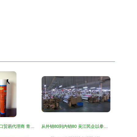
从化工原料到出口贸易代理商 青岛德润嘉国际贸易的业务布局解析
从外销80到内销80 吴江民企以拳头商品成功开拓内销市场的幕后故事