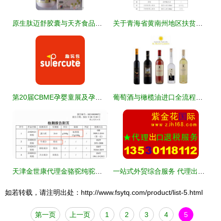
原生肽迈舒胶囊与天齐食品的国内贸易代理机遇 3158创业信息网的平台助力
关于青海省黄南州地区扶贫产品寻找国内贸易代理商的通知
第20届CBME孕婴童展及孕婴童食品展官网 展商详情与观众服务全解析
葡萄酒与橄榄油进口全流程指南 从国外货源到国内贸易代理
天津金世康代理金骆驼纯驼奶粉检出牛基因，引发消费者信任危机
一站式外贸综合服务 代理出口退税、外汇与报关全流程解决方案
如若转载，请注明出处：http://www.fsytq.com/product/list-5.html
第一页
上一页
1
2
3
4
5